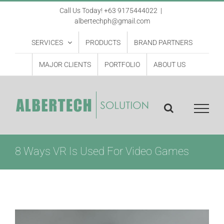
Skip
Call Us Today! +63 9175444022
|
albertechph@gmail.com
to
content
SERVICES
PRODUCTS
BRAND PARTNERS
MAJOR CLIENTS
PORTFOLIO
ABOUT US
8 Ways VR Is Used For Video Games
View